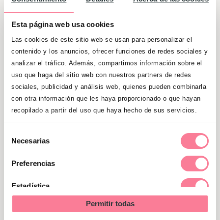
Origen
Esta página web usa cookies
del
Las cookies de este sitio web se usan para personalizar el
nombre
(Obligatorio)
Empieza
Termina
contenido y los anuncios, ofrecer funciones de redes sociales y
con
con
analizar el tráfico. Además, compartimos información sobre el
la
la
uso que haga del sitio web con nuestros partners de redes
Buscar nombre
letra
letra
sociales, publicidad y análisis web, quienes pueden combinarla
con otra información que les haya proporcionado o que hayan
recopilado a partir del uso que haya hecho de sus servicios.
Selección
Necesarias
de
También te puede interesar
consentimiento
Preferencias
Estadística
Vocabulario de
Permitir todas
utensilios del bebé
Marketing