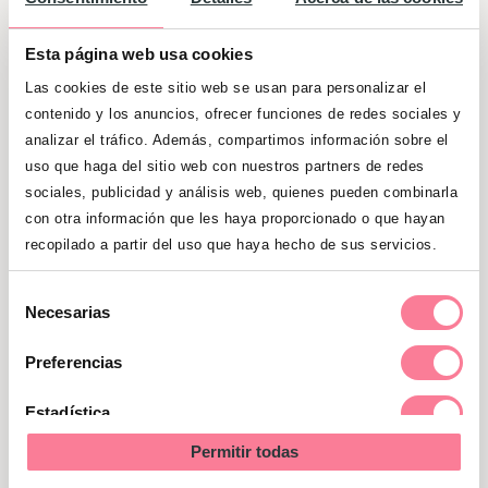
Origen
Esta página web usa cookies
del
Las cookies de este sitio web se usan para personalizar el
nombre
(Obligatorio)
Empieza
Termina
contenido y los anuncios, ofrecer funciones de redes sociales y
con
con
analizar el tráfico. Además, compartimos información sobre el
la
la
uso que haga del sitio web con nuestros partners de redes
Buscar nombre
letra
letra
sociales, publicidad y análisis web, quienes pueden combinarla
con otra información que les haya proporcionado o que hayan
recopilado a partir del uso que haya hecho de sus servicios.
Selección
Necesarias
de
También te puede interesar
consentimiento
Preferencias
Estadística
Vocabulario de
Permitir todas
utensilios del bebé
Marketing