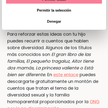
lamentablemente, se siguen dando
Marketing
(aunque cada vez menos) en los centros
Permitir la selección
escolares contra chicos y chicas
homosexuales.
Denegar
Para reforzar estas ideas con tu hijo
puedes recurrir a cuentos que hablen
sobre diversidad. Algunos de los títulos
más conocidos son
El gran libro de las
familias, El pequeño tragaluz, Aitor tiene
dos mamás, La princesa valiente o Está
bien ser diferente.
En
este enlace
puedes
descargarte gratuitamente un montón de
cuentos que tratan el tema de la
diversidad sexual y la familia
homoparental proporcionados por la
ONG