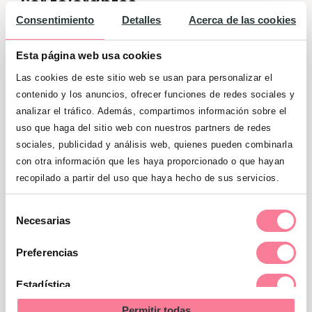
Ser tolerantes
Consentimiento
Detalles
Acerca de las cookies
Por supuesto, de nada sirve explicarle las
Esta página web usa cookies
cosas claramente a nuestro peque si
Las cookies de este sitio web se usan para personalizar el
luego nos van a escuchar hacer
contenido y los anuncios, ofrecer funciones de redes sociales y
comentarios despectivos o hirientes frente
analizar el tráfico. Además, compartimos información sobre el
al colectivo homosexual. Por ejemplo,
en la
uso que haga del sitio web con nuestros partners de redes
cultura popular hay un montón de
sociales, publicidad y análisis web, quienes pueden combinarla
chistes o frases hechas que son
con otra información que les haya proporcionado o que hayan
insultantes.
Como padres, tenemos que
recopilado a partir del uso que haya hecho de sus servicios.
hacer un esfuerzo por erradicar de nuestro
Selección
lenguaje estas expresiones y practicar la
Necesarias
de
tolerancia y el respeto: este es el mejor
consentimiento
Preferencias
ejemplo que podemos dar a nuestros hijos
y así estamos trabajando en la prevención
Estadística
de casos de
bullying
que,
Permitir todas