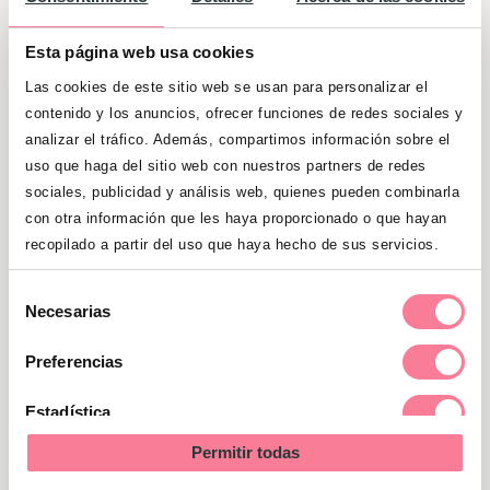
Jugar solo o con otros niños, aunque
Esta página web usa cookies
aún no pueden aprender reglas.
Las cookies de este sitio web se usan para personalizar el
Mantener la atención unos minutos.
contenido y los anuncios, ofrecer funciones de redes sociales y
analizar el tráfico. Además, compartimos información sobre el
uso que haga del sitio web con nuestros partners de redes
sociales, publicidad y análisis web, quienes pueden combinarla
con otra información que les haya proporcionado o que hayan
recopilado a partir del uso que haya hecho de sus servicios.
Selección
Necesarias
de
consentimiento
Preferencias
Estadística
Permitir todas
Marketing