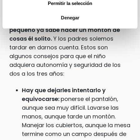
¿Cómo le ayudamos?
Permitir la selección
Denegar
Y es que, como hemos visto,
nuestro
pequeño ya sabe hacer un montón de
cosas él solito.
Y los padres solemos
tardar en darnos cuenta. Estos son
algunos consejos para que el niño
adquiera autonomía y seguridad de los
dos a los tres años:
Hay que dejarles intentarlo y
equivocarse:
ponerse el pantalón,
aunque sea muy difícil. Lavarse las
manos, aunque tarde un montón.
Manejar los cubiertos, aunque la mesa
termine como un campo después de