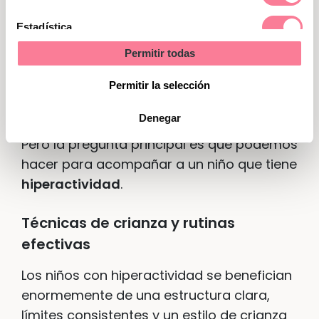
concentrarse.
Estadística
Estrategias prácticas para
Permitir todas
Marketing
acompañar a un niño con
Permitir la selección
hiperactividad
Denegar
Pero la pregunta principal es qué podemos
hacer para acompañar a un niño que tiene
hiperactividad
.
Técnicas de crianza y rutinas
efectivas
Los niños con hiperactividad se benefician
enormemente de una estructura clara,
límites consistentes y un estilo de crianza