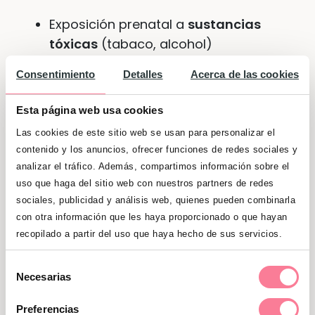
Exposición prenatal a
sustancias
tóxicas
(tabaco, alcohol)
Ambientes familiares con mucha
Consentimiento
Detalles
Acerca de las cookies
estimulación
o desorganización
Esta página web usa cookies
Falta de rutinas
o malos hábitos de
Las cookies de este sitio web se usan para personalizar el
sueño
contenido y los anuncios, ofrecer funciones de redes sociales y
analizar el tráfico. Además, compartimos información sobre el
Estilo de crianza
sin límites claros
uso que haga del sitio web con nuestros partners de redes
sociales, publicidad y análisis web, quienes pueden combinarla
Ejemplo:
un niño con rutinas poco
con otra información que les haya proporcionado o que hayan
predecibles, que duerme mal y recibe
recopilado a partir del uso que haya hecho de sus servicios.
mensajes contradictorios de los
Selección
adultos, puede mostrar
Necesarias
de
comportamientos impulsivos,
consentimiento
irritabilidad o dificultades para
Preferencias